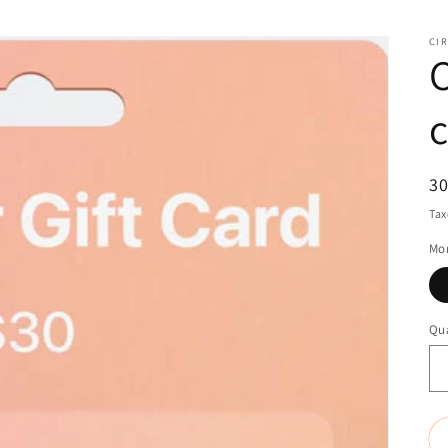
CI
C
Pr
30
n
Tax
Mo
Qua