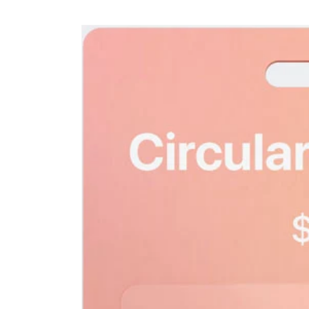
Passer
au
Passer aux
contenu
informations
sur le
produit