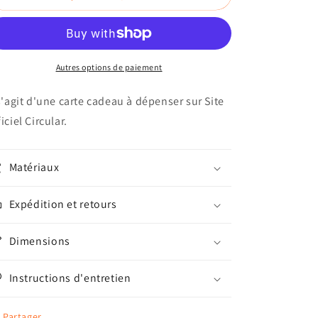
la
la
carte
carte
Circular
Circular
Autres options de paiement
 s'agit d'une carte cadeau à dépenser sur
Site
iciel Circular.
Matériaux
Expédition et retours
Dimensions
Instructions d'entretien
Partager