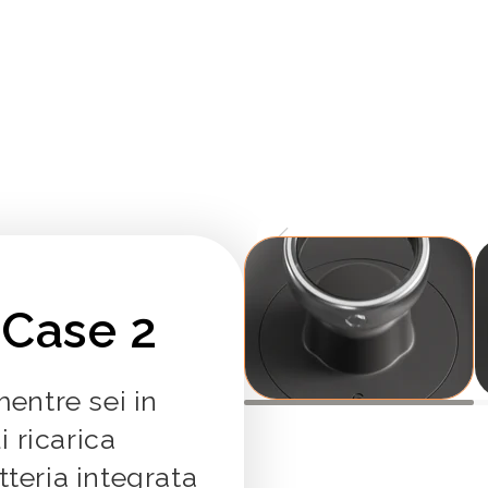
Slide
1
of
3
 Case 2
mentre sei in
 ricarica
tteria integrata