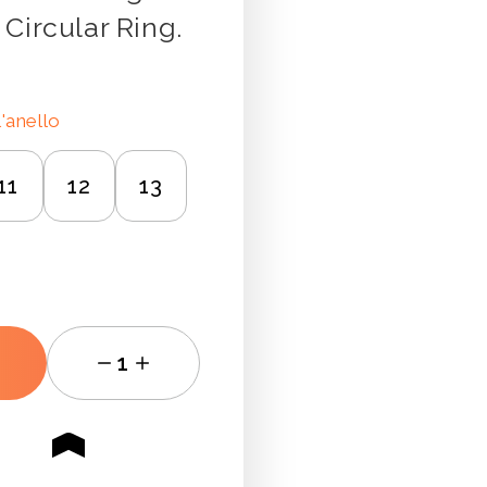
Circular Ring.
l'anello
11
12
13
1