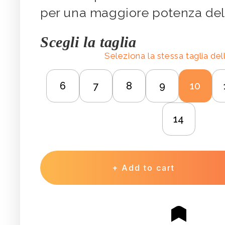
per una maggiore potenza del 
Scegli la taglia
Seleziona la stessa taglia del
6
7
8
9
10
14
+ Add to cart