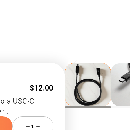
Slide
1
of
4
$12.00
ho a USC-C
r .
1